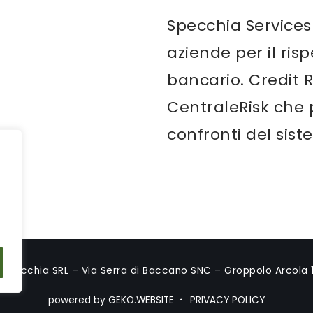
Specchia Services 
aziende per il ris
bancario. Credit R
CentraleRisk che 
confronti del sis
Specchia SRL – Via Serra di Baccano SNC – Groppolo Arcola 
·
powered by
GEKO.WEBSITE
PRIVACY POLICY