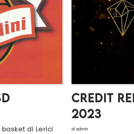
SD
CREDIT R
2023
basket di Lerici
di
admin