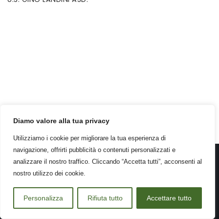
Diamo valore alla tua privacy
Utilizziamo i cookie per migliorare la tua esperienza di
navigazione, offrirti pubblicità o contenuti personalizzati e
analizzare il nostro traffico. Cliccando “Accetta tutti”, acconsenti al
© 2024 – Specchia SRL – Via Serra di Baccano SNC –
nostro utilizzo dei cookie.
Groppolo Arcola 19021 (SP)
Personalizza
Rifiuta tutto
Accettare tutto
·
powered by
GEKO.WEBSITE
PRIVACY POLICY