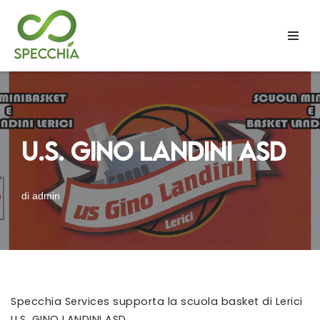
Vai
al
contenuto
U.S. GINO LANDINI ASD
di
admin
Specchia Services supporta la scuola basket di Lerici
U.S. GINO LANDINI ASD.